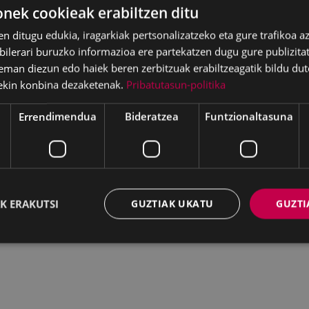
ek cookieak erabiltzen ditu
skargatu
en ditugu edukia, iragarkiak pertsonalizatzeko eta gure trafikoa a
lerari buruzko informazioa ere partekatzen dugu gure publizitate
eman diezun edo haiek beren zerbitzuak erabiltzeagatik bildu dut
DF document, 94 KB (97024 bytes)
ekin konbina dezaketenak.
Pribatutasun-politika
Errendimendua
Bideratzea
Funtzionaltasuna
K ERAKUTSI
GUZTIAK UKATU
GUZTI