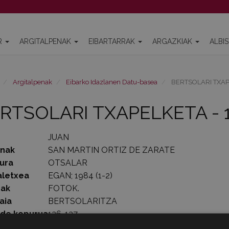
R
ARGITALPENAK
EIBARTARRAK
ARGAZKIAK
ALBI
Argitalpenak
Eibarko Idazlanen Datu-basea
BERTSOLARI TXAP
RTSOLARI TXAPELKETA - 
JUAN
enak
SAN MARTIN ORTIZ DE ZARATE
ura
OTSALAR
aletxea
EGAN; 1984 (1-2)
rak
FOTOK.
aia
BERTSOLARITZA
lde kopurua
136-137
1984