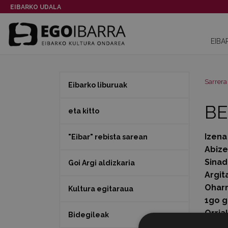
EIBARKO UDALA
EIBA
Sarrera
Eibarko liburuak
BE
eta kitto
Izena
"Eibar" rebista sarean
Abiz
Sinad
Goi Argi aldizkaria
Argit
Ohar
Kultura egitaraua
1go g
Orria
Bidegileak
Data