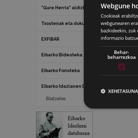
Webgune hon
"Gure Herria" aldizkaria
De
Cookieak erabiltz
webgunearen erabi
Txostenak eta dokumentuak
bazkideekin, zuk 
— P
informazio batzu
EXFIBAR
Behar-
Eibarko Bideoteka
beharrezkoa
Eibarko Fonoteka
Eibarko Idazlanen Datu-basea
XEHETASUNA
Bilatzailea