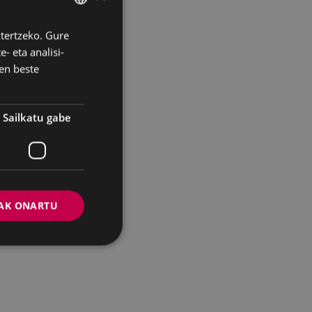
ztertzeko. Gure
BASQUE
- eta analisi-
SPANISH
en beste
Sailkatu gabe
AK ONARTU