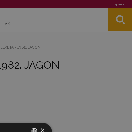
Español
STEAK
ELKETA - 1982. JAGON
1982. JAGON
×