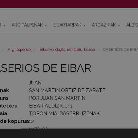
R
ARGITALPENAK
EIBARTARRAK
ARGAZKIAK
ALBI
Argitalpenak
Eibarko Idazlanen Datu-basea
CASERIOS DE EIB
SERIOS DE EIBAR
JUAN
enak
SAN MARTIN ORTIZ DE ZARATE
ura
POR JUAN SAN MARTIN
aletxea
EIBAR ALDIZK. 141
aia
TOPONIMIA-BASERRI IZENAK
lde kopurua
12
1972-03-