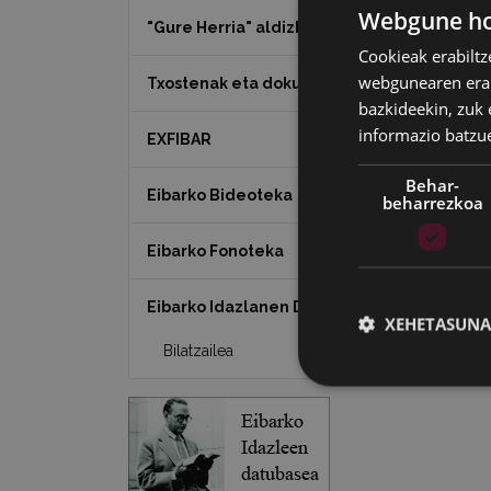
Webgune hon
"Gure Herria" aldizkaria
Cookieak erabiltz
webgunearen erabi
Txostenak eta dokumentuak
bazkideekin, zuk 
informazio batzu
EXFIBAR
Behar-
Eibarko Bideoteka
beharrezkoa
Eibarko Fonoteka
Eibarko Idazlanen Datu-basea
XEHETASUNA
Bilatzailea