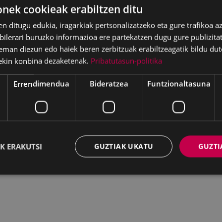
ek cookieak erabiltzen ditu
en ditugu edukia, iragarkiak pertsonalizatzeko eta gure trafikoa a
lerari buruzko informazioa ere partekatzen dugu gure publizitate
eman diezun edo haiek beren zerbitzuak erabiltzeagatik bildu dut
ekin konbina dezaketenak.
Pribatutasun-politika
Errendimendua
Bideratzea
Funtzionaltasuna
K ERAKUTSI
GUZTIAK UKATU
GUZTI