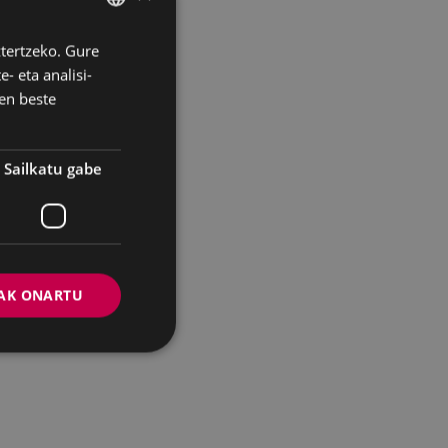
ztertzeko. Gure
BASQUE
- eta analisi-
SPANISH
en beste
Sailkatu gabe
AK ONARTU