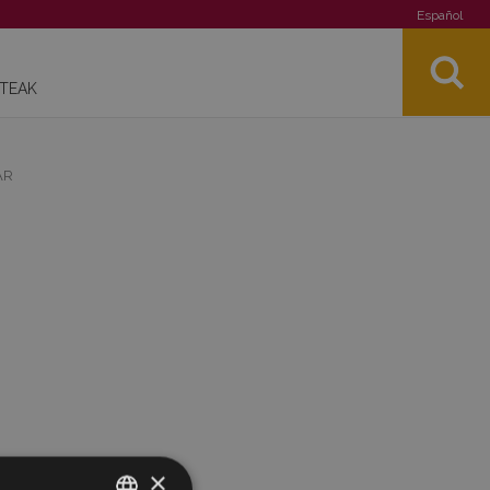
Español
STEAK
AR
×