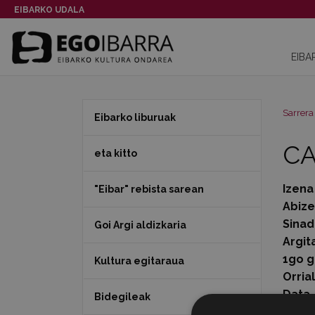
EIBARKO UDALA
EIBA
Sarrera
Eibarko liburuak
CA
eta kitto
Izena
"Eibar" rebista sarean
Abiz
Sinad
Goi Argi aldizkaria
Argit
1go g
Kultura egitaraua
Orria
Data
Bidegileak