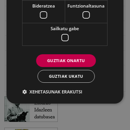
Bideratzea
Funtzionaltasuna
Txostenak eta dokumentuak
Sailkatu gabe
EXFIBAR
Eibarko Bideoteka
Eibarko Fonoteka
GUZTIAK ONARTU
Eibarko Idazlanen Datu-basea
GUZTIAK UKATU
Bilatzailea
XEHETASUNAK ERAKUTSI