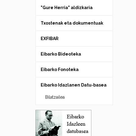
"Gure Herria" aldizkaria
Txostenak eta dokumentuak
EXFIBAR
Eibarko Bideoteka
Eibarko Fonoteka
Eibarko Idazlanen Datu-basea
Bilatzailea