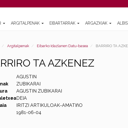
R
ARGITALPENAK
EIBARTARRAK
ARGAZKIAK
ALBI
Argitalpenak
Eibarko Idazlanen Datu-basea
BARRIRO TA AZK
RRIRO TA AZKENEZ
AGUSTIN
enak
ZUBIKARAI
ura
AGUSTIN ZUBIKARAI
aletxea
DEIA
aia
IRITZI ARTIKULOAK-AMATIñO
1981-06-04