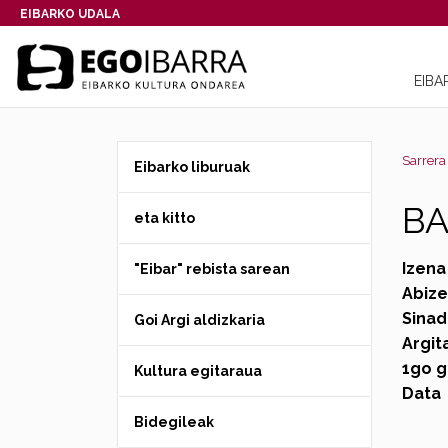
EIBARKO UDALA
EIBA
Sarrera
Eibarko liburuak
BA
eta kitto
Izena
"Eibar" rebista sarean
Abiz
Sinad
Goi Argi aldizkaria
Argit
1go g
Kultura egitaraua
Data
Bidegileak