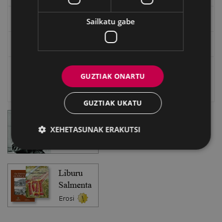
Eibarko Bideoteka
Sailkatu gabe
Eibarko Fonoteka
Eibarko Idazlanen Datu-basea
GUZTIAK ONARTU
Bilatzailea
GUZTIAK UKATU
XEHETASUNAK ERAKUTSI