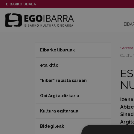
EIBARKO UDALA
EIBA
Sarrera
Eibarko liburuak
CULTU
eta kitto
ES
"Eibar" rebista sarean
NU
Goi Argi aldizkaria
Izena
Abiz
Kultura egitaraua
Sinad
Argit
Bidegileak
Serie