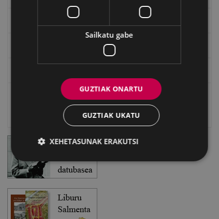
EXFIBAR
Sailkatu gabe
Eibarko Bideoteka
Eibarko Fonoteka
GUZTIAK ONARTU
Eibarko Idazlanen Datu-basea
GUZTIAK UKATU
Bilatzailea
XEHETASUNAK ERAKUTSI