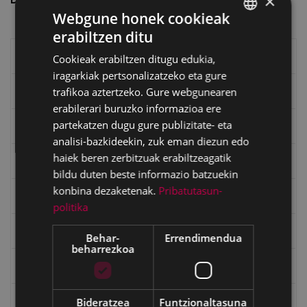
×
Webgune honek cookieak
erabiltzen ditu
BASQUE
Eibarko liburuak
Cookieak erabiltzen ditugu edukia,
SPANISH
iragarkiak pertsonalizatzeko eta gure
trafikoa aztertzeko. Gure webgunearen
eta kitto
erabilerari buruzko informazioa ere
partekatzen dugu gure publizitate- eta
"Eibar" rebista sarean
analisi-bazkideekin, zuk eman diezun edo
haiek beren zerbitzuak erabiltzeagatik
Goi Argi aldizkaria
bildu duten beste informazio batzuekin
konbina dezaketenak.
Pribatutasun-
Kultura egitaraua
politika
Bidegileak
Behar-
Errendimendua
beharrezkoa
"Gure Herria" aldizkaria
Bideratzea
Funtzionaltasuna
Txostenak eta dokumentuak