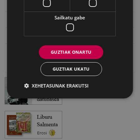
EXFIBAR
Sailkatu gabe
Eibarko Bideoteka
Eibarko Fonoteka
GUZTIAK ONARTU
Eibarko Idazlanen Datu-basea
Bilatzailea
GUZTIAK UKATU
XEHETASUNAK ERAKUTSI