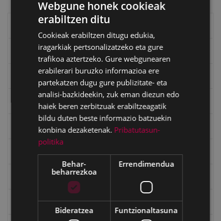
Webgune honek cookieak
erabiltzen ditu
BASQUE
Eibarko liburuak
Cookieak erabiltzen ditugu edukia,
SPANISH
iragarkiak pertsonalizatzeko eta gure
eta kitto
trafikoa aztertzeko. Gure webgunearen
erabilerari buruzko informazioa ere
"Eibar" rebista sarean
partekatzen dugu gure publizitate- eta
analisi-bazkideekin, zuk eman diezun edo
Goi Argi aldizkaria
haiek beren zerbitzuak erabiltzeagatik
bildu duten beste informazio batzuekin
Kultura egitaraua
konbina dezaketenak.
Pribatutasun-
politika
Bidegileak
Behar-
Errendimendua
beharrezkoa
"Gure Herria" aldizkaria
Txostenak eta dokumentuak
Bideratzea
Funtzionaltasuna