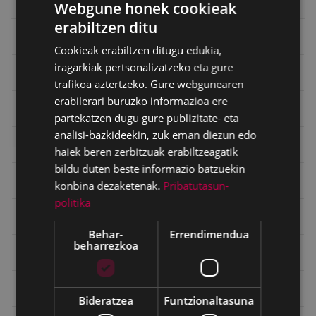
Webgune honek cookieak
erabiltzen ditu
BASQUE
Eibarko liburuak
Cookieak erabiltzen ditugu edukia,
SPANISH
iragarkiak pertsonalizatzeko eta gure
eta kitto
trafikoa aztertzeko. Gure webgunearen
erabilerari buruzko informazioa ere
"Eibar" rebista sarean
partekatzen dugu gure publizitate- eta
analisi-bazkideekin, zuk eman diezun edo
Goi Argi aldizkaria
haiek beren zerbitzuak erabiltzeagatik
bildu duten beste informazio batzuekin
Kultura egitaraua
konbina dezaketenak.
Pribatutasun-
politika
Bidegileak
Behar-
Errendimendua
beharrezkoa
"Gure Herria" aldizkaria
Txostenak eta dokumentuak
Bideratzea
Funtzionaltasuna