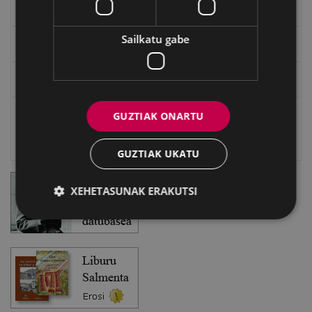
EXFIBAR
Sailkatu gabe
Eibarko Bideoteka
Eibarko Fonoteka
GUZTIAK ONARTU
Eibarko Idazlanen Datu-basea
Bilatzailea
GUZTIAK UKATU
XEHETASUNAK ERAKUTSI