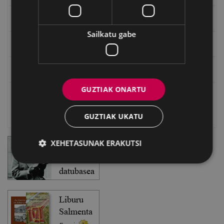
EXFIBAR
Sailkatu gabe
Eibarko Bideoteka
Eibarko Fonoteka
GUZTIAK ONARTU
Eibarko Idazlanen Datu-basea
Bilatzailea
GUZTIAK UKATU
XEHETASUNAK ERAKUTSI