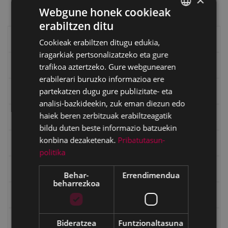
Webgune honek cookieak
erabiltzen ditu
BASQUE
Eibarko liburuak
Cookieak erabiltzen ditugu edukia,
SPANISH
iragarkiak pertsonalizatzeko eta gure
eta kitto
trafikoa aztertzeko. Gure webgunearen
erabilerari buruzko informazioa ere
partekatzen dugu gure publizitate- eta
"Eibar" rebista sarean
analisi-bazkideekin, zuk eman diezun edo
haiek beren zerbitzuak erabiltzeagatik
Goi Argi aldizkaria
bildu duten beste informazio batzuekin
konbina dezaketenak.
Pribatutasun-
Kultura egitaraua
politika
Bidegileak
Behar-
Errendimendua
beharrezkoa
"Gure Herria" aldizkaria
Txostenak eta dokumentuak
Bideratzea
Funtzionaltasuna