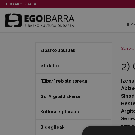
EIBARKO UDALA
EIBA
Sarrera
Eibarko liburuak
2)
eta kitto
Izena
"Eibar" rebista sarean
Abiz
Sinad
Goi Argi aldizkaria
Beste
Argit
Kultura egitaraua
Serie
1go g
Bidegileak
Orria