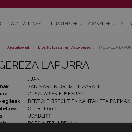
R
ARGITALPENAK
EIBARTARRAK
ARGAZKIAK
ALBI
Argitalpenak
Eibarko Idazlanen Datu-basea
2) GEREZA LAPU
 GEREZA LAPURRA
JUAN
enak
SAN MARTIN ORTIZ DE ZARATE
ura
OTSALAR'EK EUSKERATU
 egileak
BERTOLT BRECHT'EN KANTAK ETA POEMAK
aletxea
OLERTI-69-I-II
a
UDABERRI
aia
POESIA-ITZULPENAK
lde kopurua
56