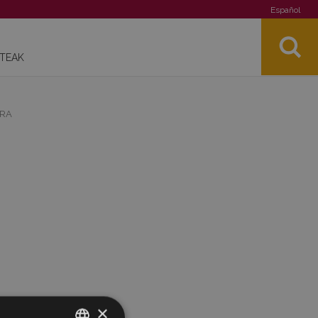
Español
STEAK
RRA
×