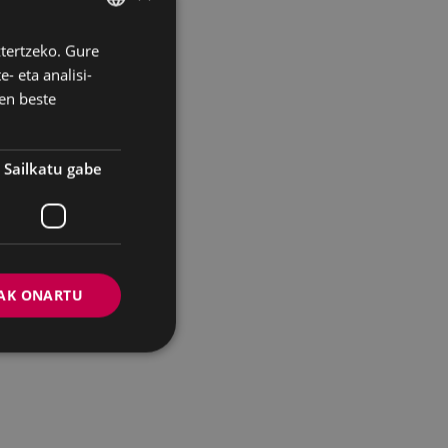
ztertzeko. Gure
BASQUE
- eta analisi-
SPANISH
en beste
Sailkatu gabe
AK ONARTU