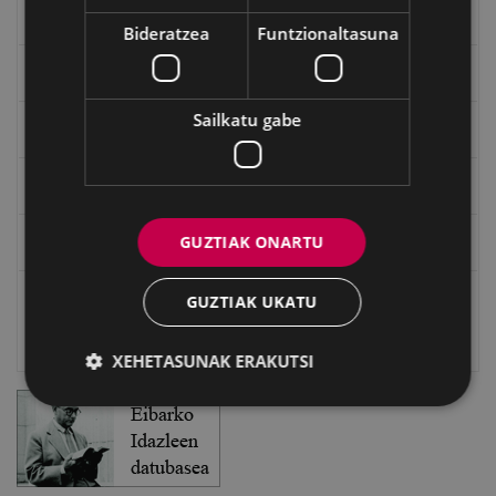
"Gure Herria" aldizkaria
Bideratzea
Funtzionaltasuna
Txostenak eta dokumentuak
Sailkatu gabe
EXFIBAR
Eibarko Bideoteka
GUZTIAK ONARTU
Eibarko Fonoteka
Eibarko Idazlanen Datu-basea
GUZTIAK UKATU
Bilatzailea
XEHETASUNAK ERAKUTSI