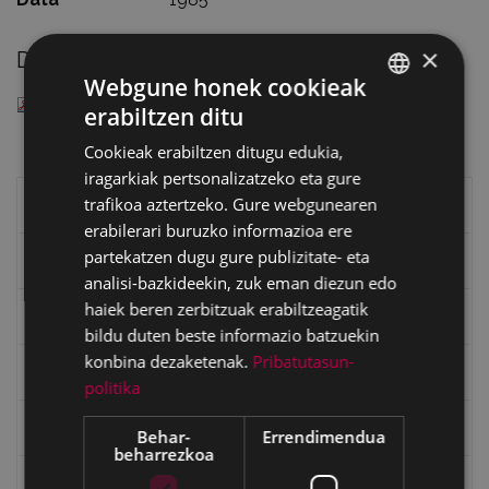
×
Deskargatu
Webgune honek cookieak
— PDF document, 119 KB (122476 bytes)
erabiltzen ditu
BASQUE
Cookieak erabiltzen ditugu edukia,
SPANISH
iragarkiak pertsonalizatzeko eta gure
trafikoa aztertzeko. Gure webgunearen
Eibarko liburuak
erabilerari buruzko informazioa ere
partekatzen dugu gure publizitate- eta
eta kitto
analisi-bazkideekin, zuk eman diezun edo
haiek beren zerbitzuak erabiltzeagatik
"Eibar" rebista sarean
bildu duten beste informazio batzuekin
konbina dezaketenak.
Pribatutasun-
Goi Argi aldizkaria
politika
Kultura egitaraua
Behar-
Errendimendua
beharrezkoa
Bidegileak