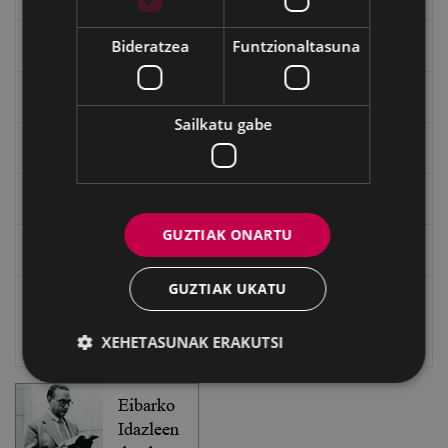
Bideratzea
Funtzionaltasuna
"Gure Herria" aldizkaria
Txostenak eta dokumentuak
Sailkatu gabe
EXFIBAR
Eibarko Bideoteka
GUZTIAK ONARTU
Eibarko Fonoteka
GUZTIAK UKATU
Eibarko Idazlanen Datu-basea
XEHETASUNAK ERAKUTSI
Bilatzailea