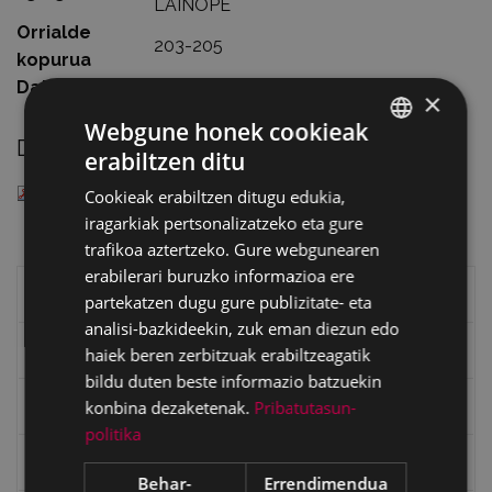
LAINOPE
Orrialde
203-205
kopurua
Data
1985
×
Webgune honek cookieak
Deskargatu
erabiltzen ditu
BASQUE
— PDF document, 399 KB (408843 bytes)
Cookieak erabiltzen ditugu edukia,
SPANISH
iragarkiak pertsonalizatzeko eta gure
trafikoa aztertzeko. Gure webgunearen
erabilerari buruzko informazioa ere
Eibarko liburuak
partekatzen dugu gure publizitate- eta
analisi-bazkideekin, zuk eman diezun edo
eta kitto
haiek beren zerbitzuak erabiltzeagatik
bildu duten beste informazio batzuekin
konbina dezaketenak.
Pribatutasun-
"Eibar" rebista sarean
politika
Goi Argi aldizkaria
Behar-
Errendimendua