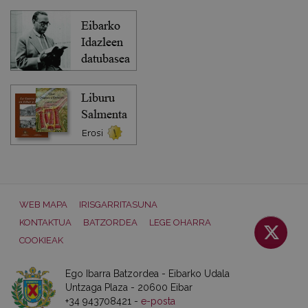
WEB MAPA
IRISGARRITASUNA
KONTAKTUA
BATZORDEA
LEGE OHARRA
COOKIEAK
Ego Ibarra Batzordea - Eibarko Udala
Untzaga Plaza - 20600 Eibar
+34 943708421 -
e-posta