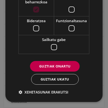
beharrezkoa
Kultura egitaraua
Bidegileak
Bideratzea
Funtzionaltasuna
"Gure Herria" aldizkaria
Sailkatu gabe
Txostenak eta dokumentuak
EXFIBAR
GUZTIAK ONARTU
Eibarko Bideoteka
GUZTIAK UKATU
Eibarko Fonoteka
XEHETASUNAK ERAKUTSI
Eibarko Idazlanen Datu-basea
Bilatzailea