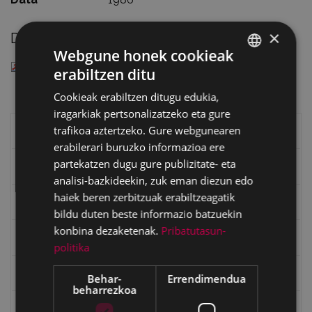
×
Deskargatu
Webgune honek cookieak
— PDF document, 140 KB (143640 bytes)
erabiltzen ditu
BASQUE
Cookieak erabiltzen ditugu edukia,
SPANISH
iragarkiak pertsonalizatzeko eta gure
trafikoa aztertzeko. Gure webgunearen
Eibarko liburuak
erabilerari buruzko informazioa ere
partekatzen dugu gure publizitate- eta
eta kitto
analisi-bazkideekin, zuk eman diezun edo
haiek beren zerbitzuak erabiltzeagatik
"Eibar" rebista sarean
bildu duten beste informazio batzuekin
konbina dezaketenak.
Pribatutasun-
Goi Argi aldizkaria
politika
Kultura egitaraua
Behar-
Errendimendua
beharrezkoa
Bidegileak