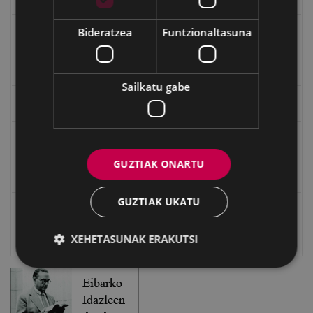
Bideratzea
Funtzionaltasuna
"Gure Herria" aldizkaria
Txostenak eta dokumentuak
Sailkatu gabe
EXFIBAR
Eibarko Bideoteka
GUZTIAK ONARTU
Eibarko Fonoteka
GUZTIAK UKATU
Eibarko Idazlanen Datu-basea
XEHETASUNAK ERAKUTSI
Bilatzailea