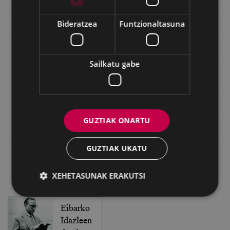
Bideratzea
Funtzionaltasuna
"Gure Herria" aldizkaria
Txostenak eta dokumentuak
Sailkatu gabe
EXFIBAR
Eibarko Bideoteka
GUZTIAK ONARTU
Eibarko Fonoteka
GUZTIAK UKATU
Eibarko Idazlanen Datu-basea
XEHETASUNAK ERAKUTSI
Bilatzailea