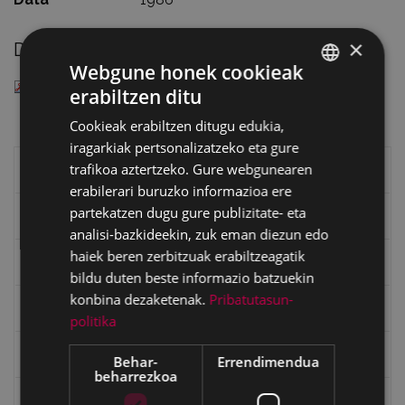
×
Deskargatu
Webgune honek cookieak
— PDF document, 52 KB (53956 bytes)
erabiltzen ditu
BASQUE
Cookieak erabiltzen ditugu edukia,
SPANISH
iragarkiak pertsonalizatzeko eta gure
trafikoa aztertzeko. Gure webgunearen
Eibarko liburuak
erabilerari buruzko informazioa ere
partekatzen dugu gure publizitate- eta
eta kitto
analisi-bazkideekin, zuk eman diezun edo
haiek beren zerbitzuak erabiltzeagatik
"Eibar" rebista sarean
bildu duten beste informazio batzuekin
konbina dezaketenak.
Pribatutasun-
Goi Argi aldizkaria
politika
Kultura egitaraua
Behar-
Errendimendua
beharrezkoa
Bidegileak