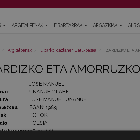
R
ARGITALPENAK
EIBARTARRAK
ARGAZKIAK
ALBI
Argitalpenak
Eibarko Idazlanen Datu-basea
IZARDIZKO ETA 
ARDIZKO ETA AMORRUZK
JOSE MANUEL
enak
UNANUE OLABE
ura
JOSE MANUEL UNANUE
aletxea
EGAN; 1989
rak
FOTOK.
aia
POESIA
lde kopurua
65-69. OR.
1989