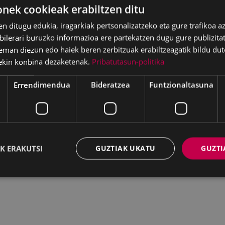
ek cookieak erabiltzen ditu
skargatu
en ditugu edukia, iragarkiak pertsonalizatzeko eta gure trafikoa a
lerari buruzko informazioa ere partekatzen dugu gure publizitate
eman diezun edo haiek beren zerbitzuak erabiltzeagatik bildu dut
DF document, 1.27 MB (1334083 bytes)
ekin konbina dezaketenak.
Pribatutasun-politika
Errendimendua
Bideratzea
Funtzionaltasuna
K ERAKUTSI
GUZTIAK UKATU
GUZTI