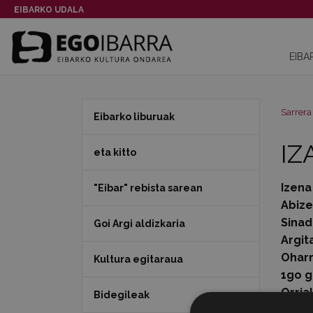
EIBARKO UDALA
EIBA
Sarrera
Eibarko liburuak
IZ
eta kitto
Izena
"Eibar" rebista sarean
Abiz
Sinad
Goi Argi aldizkaria
Argit
Ohar
Kultura egitaraua
1go g
Orria
Bidegileak
Data