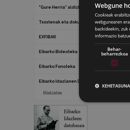
Webgune hon
"Gure Herria" aldizkaria
De
Cookieak erabiltz
webgunearen erabi
Txostenak eta dokumentuak
bazkideekin, zuk 
— P
informazio batzu
EXFIBAR
Behar-
Eibarko Bideoteka
beharrezkoa
Eibarko Fonoteka
Eibarko Idazlanen Datu-basea
XEHETASUNA
Bilatzailea