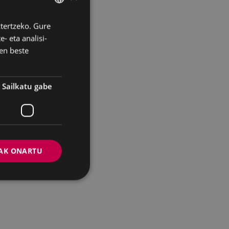
ztertzeko. Gure
BASQUE
- eta analisi-
SPANISH
en beste
Sailkatu gabe
AK ONARTU