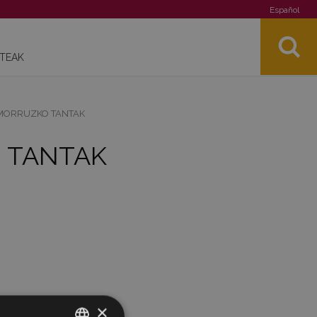
Español
STEAK
AMORRUZKO TANTAK
O TANTAK
×