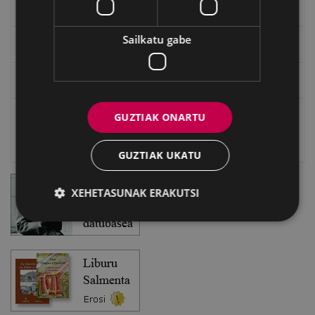
EXFIBAR
Sailkatu gabe
Eibarko Bideoteka
Eibarko Fonoteka
GUZTIAK ONARTU
Eibarko Idazlanen Datu-basea
Bilatzailea
GUZTIAK UKATU
XEHETASUNAK ERAKUTSI