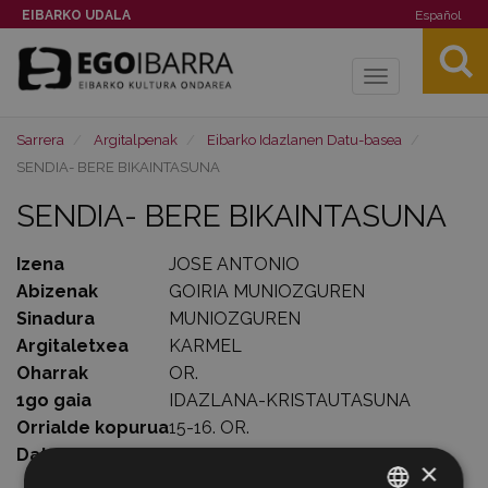
EIBARKO UDALA
Español
Toggle
navigation
Sarrera
Argitalpenak
Eibarko Idazlanen Datu-basea
SENDIA- BERE BIKAINTASUNA
SENDIA- BERE BIKAINTASUNA
Izena
JOSE ANTONIO
Abizenak
GOIRIA MUNIOZGUREN
Sinadura
MUNIOZGUREN
Argitaletxea
KARMEL
Oharrak
OR.
1go gaia
IDAZLANA-KRISTAUTASUNA
Orrialde kopurua
15-16. OR.
Data
1970-02-
×