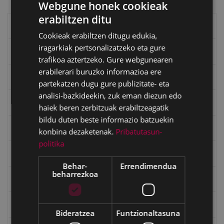
Webgune honek cookieak
erabiltzen ditu
BASQUE
Eibarko liburuak
Cookieak erabiltzen ditugu edukia,
SPANISH
iragarkiak pertsonalizatzeko eta gure
eta kitto
trafikoa aztertzeko. Gure webgunearen
erabilerari buruzko informazioa ere
"Eibar" rebista sarean
partekatzen dugu gure publizitate- eta
analisi-bazkideekin, zuk eman diezun edo
Goi Argi aldizkaria
haiek beren zerbitzuak erabiltzeagatik
bildu duten beste informazio batzuekin
Kultura egitaraua
konbina dezaketenak.
Pribatutasun-
politika
Bidegileak
Behar-
Errendimendua
beharrezkoa
"Gure Herria" aldizkaria
Txostenak eta dokumentuak
Bideratzea
Funtzionaltasuna