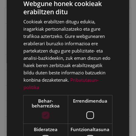
Webgune honek cookieak
erabiltzen ditu
BASQUE
Eibarko liburuak
Cookieak erabiltzen ditugu edukia,
SPANISH
iragarkiak pertsonalizatzeko eta gure
eta kitto
trafikoa aztertzeko. Gure webgunearen
erabilerari buruzko informazioa ere
"Eibar" rebista sarean
partekatzen dugu gure publizitate- eta
analisi-bazkideekin, zuk eman diezun edo
Goi Argi aldizkaria
haiek beren zerbitzuak erabiltzeagatik
bildu duten beste informazio batzuekin
Kultura egitaraua
konbina dezaketenak.
Pribatutasun-
politika
Bidegileak
Behar-
Errendimendua
beharrezkoa
"Gure Herria" aldizkaria
Txostenak eta dokumentuak
Bideratzea
Funtzionaltasuna