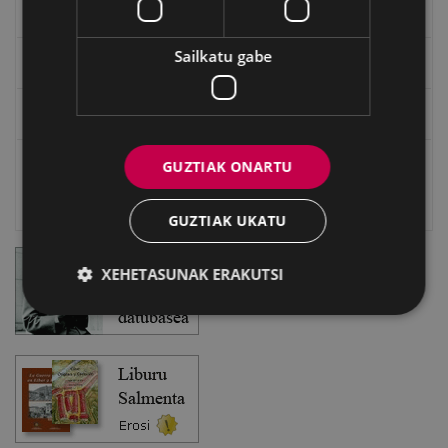
EXFIBAR
Sailkatu gabe
Eibarko Bideoteka
Eibarko Fonoteka
GUZTIAK ONARTU
Eibarko Idazlanen Datu-basea
Bilatzailea
GUZTIAK UKATU
XEHETASUNAK ERAKUTSI