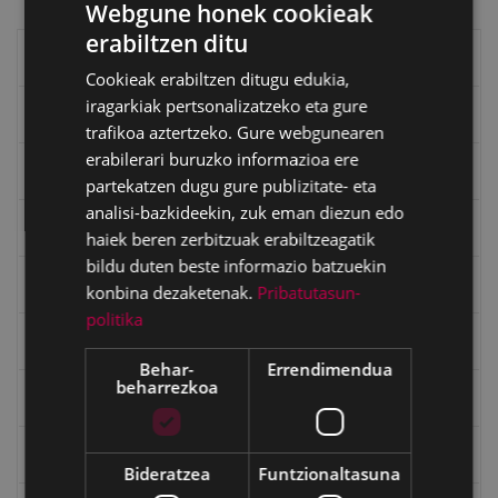
Webgune honek cookieak
erabiltzen ditu
BASQUE
Eibarko liburuak
Cookieak erabiltzen ditugu edukia,
SPANISH
iragarkiak pertsonalizatzeko eta gure
eta kitto
trafikoa aztertzeko. Gure webgunearen
erabilerari buruzko informazioa ere
"Eibar" rebista sarean
partekatzen dugu gure publizitate- eta
analisi-bazkideekin, zuk eman diezun edo
Goi Argi aldizkaria
haiek beren zerbitzuak erabiltzeagatik
bildu duten beste informazio batzuekin
Kultura egitaraua
konbina dezaketenak.
Pribatutasun-
politika
Bidegileak
Behar-
Errendimendua
beharrezkoa
"Gure Herria" aldizkaria
Txostenak eta dokumentuak
Bideratzea
Funtzionaltasuna