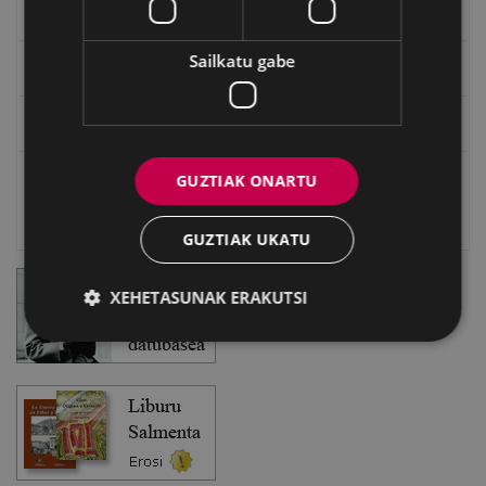
EXFIBAR
Sailkatu gabe
Eibarko Bideoteka
Eibarko Fonoteka
GUZTIAK ONARTU
Eibarko Idazlanen Datu-basea
Bilatzailea
GUZTIAK UKATU
XEHETASUNAK ERAKUTSI