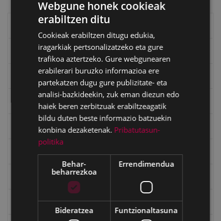
Webgune honek cookieak
erabiltzen ditu
BASQUE
Eibarko liburuak
Cookieak erabiltzen ditugu edukia,
SPANISH
iragarkiak pertsonalizatzeko eta gure
eta kitto
trafikoa aztertzeko. Gure webgunearen
erabilerari buruzko informazioa ere
"Eibar" rebista sarean
partekatzen dugu gure publizitate- eta
analisi-bazkideekin, zuk eman diezun edo
Goi Argi aldizkaria
haiek beren zerbitzuak erabiltzeagatik
bildu duten beste informazio batzuekin
Kultura egitaraua
konbina dezaketenak.
Pribatutasun-
politika
Bidegileak
Behar-
Errendimendua
beharrezkoa
"Gure Herria" aldizkaria
Txostenak eta dokumentuak
Bideratzea
Funtzionaltasuna