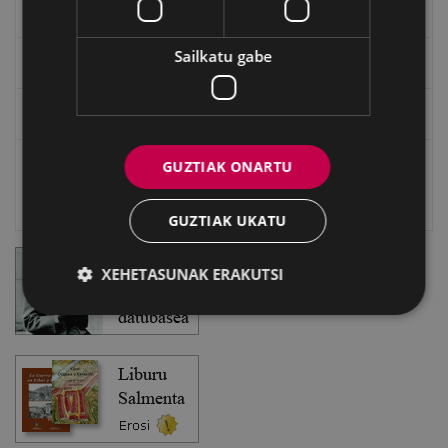
EXFIBAR
Sailkatu gabe
Eibarko Bideoteka
Eibarko Fonoteka
GUZTIAK ONARTU
Eibarko Idazlanen Datu-basea
Bilatzailea
GUZTIAK UKATU
XEHETASUNAK ERAKUTSI