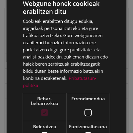
Webgune honek cookieak
erabiltzen ditu
BASQUE
Eibarko liburuak
Cookieak erabiltzen ditugu edukia,
SPANISH
iragarkiak pertsonalizatzeko eta gure
eta kitto
trafikoa aztertzeko. Gure webgunearen
erabilerari buruzko informazioa ere
"Eibar" rebista sarean
partekatzen dugu gure publizitate- eta
analisi-bazkideekin, zuk eman diezun edo
Goi Argi aldizkaria
haiek beren zerbitzuak erabiltzeagatik
bildu duten beste informazio batzuekin
Kultura egitaraua
konbina dezaketenak.
Pribatutasun-
politika
Bidegileak
Behar-
Errendimendua
beharrezkoa
"Gure Herria" aldizkaria
Txostenak eta dokumentuak
Bideratzea
Funtzionaltasuna