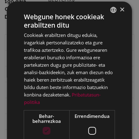
1go gaia
BERTSOAK
×
Orrialde kopurua
14. OR.
Webgune honek cookieak
Data
1959
erabiltzen ditu
BASQUE
Cookieak erabiltzen ditugu edukia,
SPANISH
iragarkiak pertsonalizatzeko eta gure
Eibarko liburuak
trafikoa aztertzeko. Gure webgunearen
erabilerari buruzko informazioa ere
eta kitto
partekatzen dugu gure publizitate- eta
analisi-bazkideekin, zuk eman diezun edo
"Eibar" rebista sarean
haiek beren zerbitzuak erabiltzeagatik
bildu duten beste informazio batzuekin
Goi Argi aldizkaria
konbina dezaketenak.
Pribatutasun-
politika
Kultura egitaraua
Behar-
Errendimendua
beharrezkoa
Bidegileak
"Gure Herria" aldizkaria