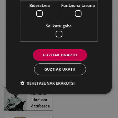
Bideratzea
Funtzionaltasuna
Txostenak eta dokumentuak
Sailkatu gabe
EXFIBAR
Eibarko Bideoteka
Eibarko Fonoteka
GUZTIAK ONARTU
Eibarko Idazlanen Datu-basea
GUZTIAK UKATU
Bilatzailea
XEHETASUNAK ERAKUTSI