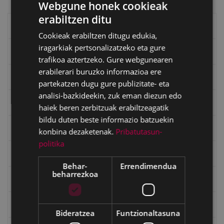
Webgune honek cookieak
erabiltzen ditu
BASQUE
Eibarko liburuak
Cookieak erabiltzen ditugu edukia,
SPANISH
iragarkiak pertsonalizatzeko eta gure
eta kitto
trafikoa aztertzeko. Gure webgunearen
erabilerari buruzko informazioa ere
"Eibar" rebista sarean
partekatzen dugu gure publizitate- eta
analisi-bazkideekin, zuk eman diezun edo
Goi Argi aldizkaria
haiek beren zerbitzuak erabiltzeagatik
bildu duten beste informazio batzuekin
Kultura egitaraua
konbina dezaketenak.
Pribatutasun-
politika
Bidegileak
Behar-
Errendimendua
beharrezkoa
"Gure Herria" aldizkaria
Txostenak eta dokumentuak
Bideratzea
Funtzionaltasuna