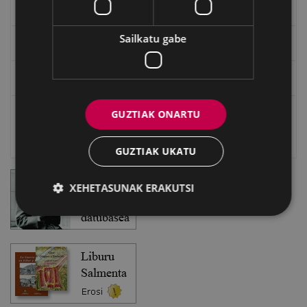
EXFIBAR
Sailkatu gabe
Eibarko Bideoteka
Eibarko Fonoteka
GUZTIAK ONARTU
Eibarko Idazlanen Datu-basea
Bilatzailea
GUZTIAK UKATU
XEHETASUNAK ERAKUTSI