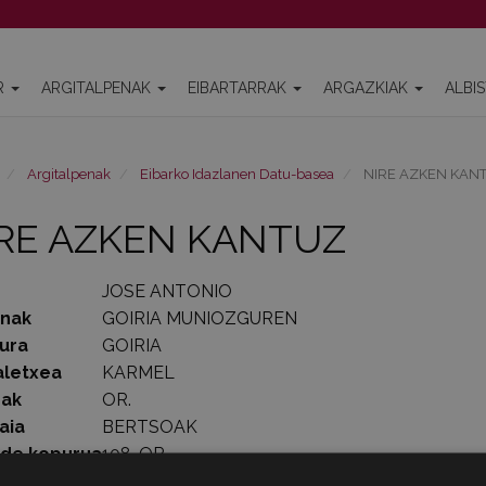
R
ARGITALPENAK
EIBARTARRAK
ARGAZKIAK
ALBI
Argitalpenak
Eibarko Idazlanen Datu-basea
NIRE AZKEN KAN
RE AZKEN KANTUZ
JOSE ANTONIO
enak
GOIRIA MUNIOZGUREN
ura
GOIRIA
aletxea
KARMEL
rak
OR.
aia
BERTSOAK
lde kopurua
108. OR.
1986-04-