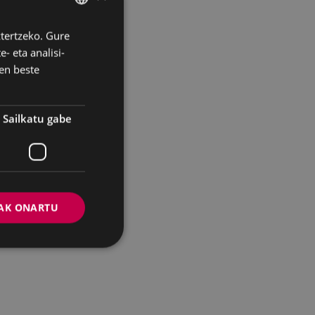
ztertzeko. Gure
BASQUE
- eta analisi-
SPANISH
en beste
Sailkatu gabe
AK ONARTU