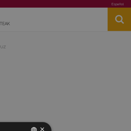
Español
STEAK
TUZ
×