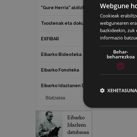
Webgune hon
"Gure Herria" aldizkaria
Cookieak erabiltz
webgunearen erabi
Txostenak eta dokumentuak
bazkideekin, zuk 
informazio batzu
EXFIBAR
Behar-
Eibarko Bideoteka
beharrezkoa
Eibarko Fonoteka
Eibarko Idazlanen Datu-basea
XEHETASUNA
Bilatzailea