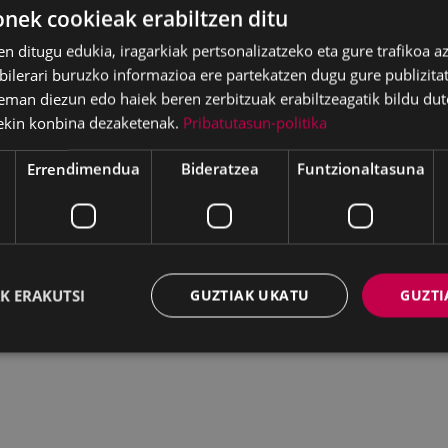
ek cookieak erabiltzen ditu
en ditugu edukia, iragarkiak pertsonalizatzeko eta gure trafikoa a
lerari buruzko informazioa ere partekatzen dugu gure publizitate
eman diezun edo haiek beren zerbitzuak erabiltzeagatik bildu dut
ekin konbina dezaketenak.
Pribatutasun-politika
Errendimendua
Bideratzea
Funtzionaltasuna
K ERAKUTSI
GUZTIAK UKATU
GUZTI