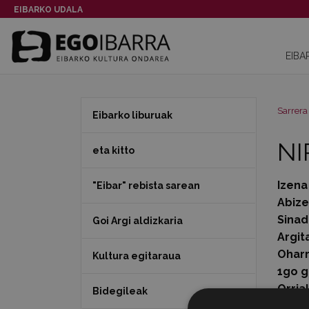
EIBARKO UDALA
EIBA
Sarrera
Eibarko liburuak
NI
eta kitto
Izena
"Eibar" rebista sarean
Abiz
Sinad
Goi Argi aldizkaria
Argit
Ohar
Kultura egitaraua
1go g
Orria
Bidegileak
Data