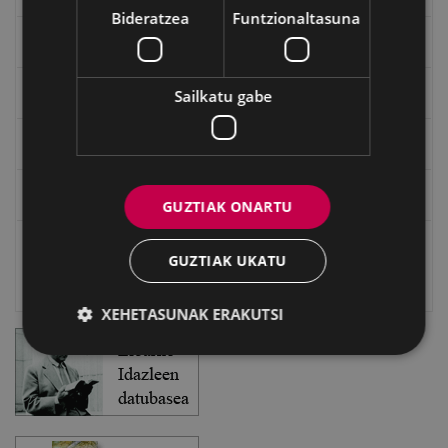
Bideratzea
Funtzionaltasuna
Txostenak eta dokumentuak
EXFIBAR
Sailkatu gabe
Eibarko Bideoteka
Eibarko Fonoteka
GUZTIAK ONARTU
Eibarko Idazlanen Datu-basea
GUZTIAK UKATU
Bilatzailea
XEHETASUNAK ERAKUTSI