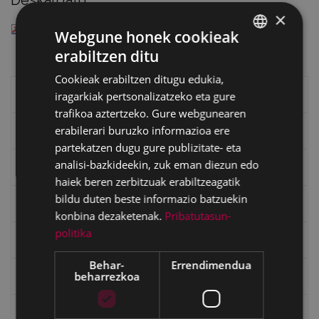
Deskargatu
×
— PDF document, 262 KB (269057 bytes)
Webgune honek cookieak
erabiltzen ditu
BASQUE
Cookieak erabiltzen ditugu edukia,
SPANISH
Eibarko liburuak
iragarkiak pertsonalizatzeko eta gure
trafikoa aztertzeko. Gure webgunearen
erabilerari buruzko informazioa ere
eta kitto
partekatzen dugu gure publizitate- eta
analisi-bazkideekin, zuk eman diezun edo
"Eibar" rebista sarean
haiek beren zerbitzuak erabiltzeagatik
bildu duten beste informazio batzuekin
Goi Argi aldizkaria
konbina dezaketenak.
Pribatutasun-
politika
Kultura egitaraua
Behar-
Errendimendua
beharrezkoa
Bidegileak
"Gure Herria" aldizkaria