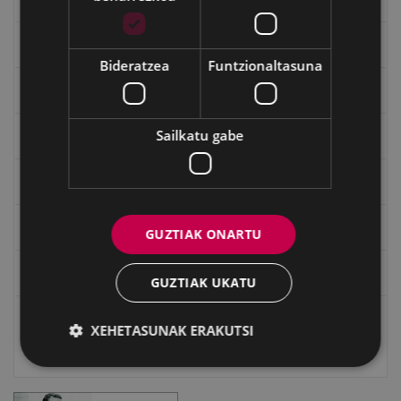
Bidegileak
Bideratzea
Funtzionaltasuna
"Gure Herria" aldizkaria
Sailkatu gabe
Txostenak eta dokumentuak
EXFIBAR
Eibarko Bideoteka
GUZTIAK ONARTU
Eibarko Fonoteka
GUZTIAK UKATU
Eibarko Idazlanen Datu-basea
XEHETASUNAK ERAKUTSI
Bilatzailea