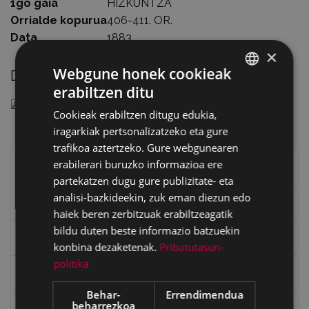
1go gaia
HIZKUNTZA
Orrialde kopurua
406-411. OR.
Data
1883
×
Webgune honek cookieak
Deskargatu
erabiltzen ditu
BASQUE
— PDF document, 2.15 MB (2258247 bytes)
Cookieak erabiltzen ditugu edukia,
SPANISH
iragarkiak pertsonalizatzeko eta gure
trafikoa aztertzeko. Gure webgunearen
erabilerari buruzko informazioa ere
Eibarko liburuak
partekatzen dugu gure publizitate- eta
analisi-bazkideekin, zuk eman diezun edo
eta kitto
haiek beren zerbitzuak erabiltzeagatik
bildu duten beste informazio batzuekin
"Eibar" rebista sarean
konbina dezaketenak.
Pribatutasun-
politika
Goi Argi aldizkaria
Behar-
Errendimendua
beharrezkoa
Kultura egitaraua