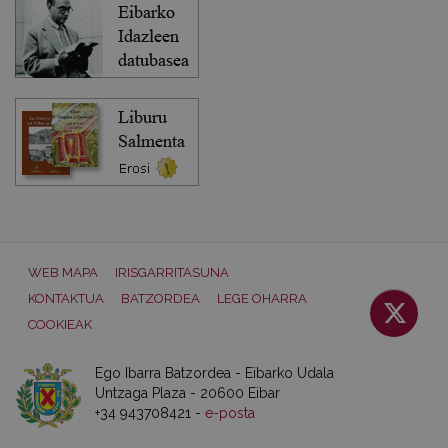
WEB MAPA
IRISGARRITASUNA
KONTAKTUA
BATZORDEA
LEGE OHARRA
COOKIEAK
Ego Ibarra Batzordea - Eibarko Udala
Untzaga Plaza - 20600 Eibar
+34 943708421 -
e-posta