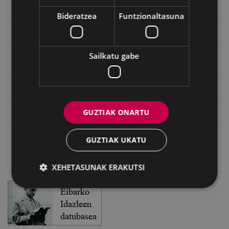
"Gure Herria" aldizkaria
Bideratzea
Funtzionaltasuna
Txostenak eta dokumentuak
Sailkatu gabe
EXFIBAR
Eibarko Bideoteka
GUZTIAK ONARTU
Eibarko Fonoteka
Eibarko Idazlanen Datu-basea
GUZTIAK UKATU
Bilatzailea
XEHETASUNAK ERAKUTSI