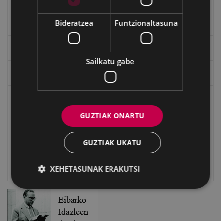
Bideratzea
Funtzionaltasuna
"Gure Herria" aldizkaria
Txostenak eta dokumentuak
Sailkatu gabe
EXFIBAR
Eibarko Bideoteka
GUZTIAK ONARTU
Eibarko Fonoteka
GUZTIAK UKATU
Eibarko Idazlanen Datu-basea
XEHETASUNAK ERAKUTSI
Bilatzailea