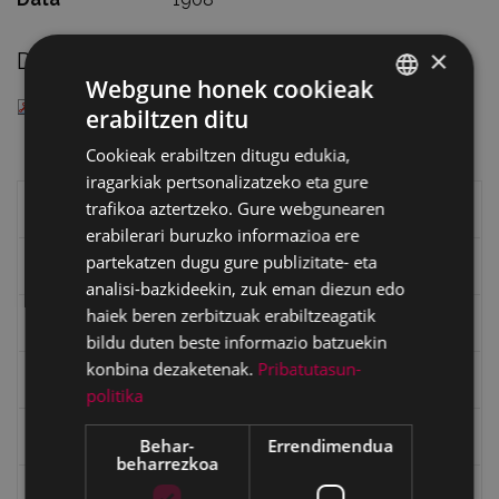
×
Deskargatu
Webgune honek cookieak
— PDF document, 478 KB (490418 bytes)
erabiltzen ditu
BASQUE
Cookieak erabiltzen ditugu edukia,
SPANISH
iragarkiak pertsonalizatzeko eta gure
trafikoa aztertzeko. Gure webgunearen
Eibarko liburuak
erabilerari buruzko informazioa ere
partekatzen dugu gure publizitate- eta
eta kitto
analisi-bazkideekin, zuk eman diezun edo
haiek beren zerbitzuak erabiltzeagatik
"Eibar" rebista sarean
bildu duten beste informazio batzuekin
konbina dezaketenak.
Pribatutasun-
Goi Argi aldizkaria
politika
Kultura egitaraua
Behar-
Errendimendua
beharrezkoa
Bidegileak