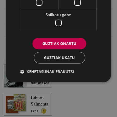
EXFIBAR
Sailkatu gabe
Eibarko Bideoteka
Eibarko Fonoteka
GUZTIAK ONARTU
Eibarko Idazlanen Datu-basea
Bilatzailea
GUZTIAK UKATU
XEHETASUNAK ERAKUTSI