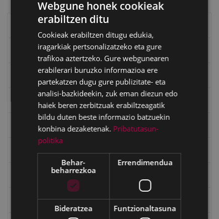
Webgune honek cookieak
erabiltzen ditu
BASQUE
Eibarko liburuak
Cookieak erabiltzen ditugu edukia,
SPANISH
iragarkiak pertsonalizatzeko eta gure
eta kitto
trafikoa aztertzeko. Gure webgunearen
erabilerari buruzko informazioa ere
"Eibar" rebista sarean
partekatzen dugu gure publizitate- eta
analisi-bazkideekin, zuk eman diezun edo
Goi Argi aldizkaria
haiek beren zerbitzuak erabiltzeagatik
bildu duten beste informazio batzuekin
Kultura egitaraua
konbina dezaketenak.
Pribatutasun-
politika
Bidegileak
Behar-
Errendimendua
beharrezkoa
"Gure Herria" aldizkaria
Txostenak eta dokumentuak
Bideratzea
Funtzionaltasuna