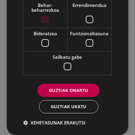
Behar-
Errendimendua
Goi Argi aldizkaria
beharrezkoa
Kultura egitaraua
Bideratzea
Funtzionaltasuna
Bidegileak
"Gure Herria" aldizkaria
Sailkatu gabe
Txostenak eta dokumentuak
EXFIBAR
GUZTIAK ONARTU
Eibarko Bideoteka
GUZTIAK UKATU
Eibarko Fonoteka
XEHETASUNAK ERAKUTSI
Eibarko Idazlanen Datu-basea