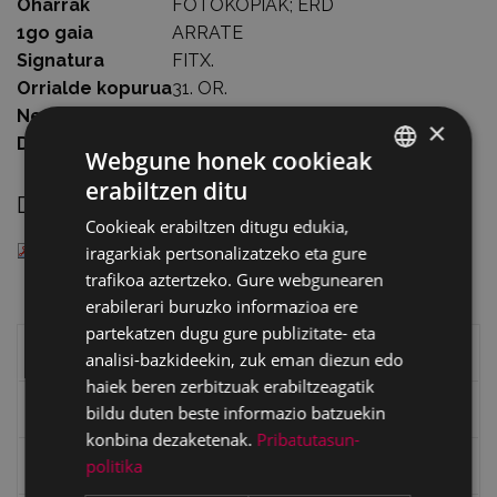
Oharrak
FOTOKOPIAK; ERD
1go gaia
ARRATE
Signatura
FITX.
Orrialde kopurua
31. OR.
Neurriak
15 ZM
×
Data
1958
Webgune honek cookieak
erabiltzen ditu
BASQUE
Deskargatu
Cookieak erabiltzen ditugu edukia,
SPANISH
— PDF document, 379 KB (388728 bytes)
iragarkiak pertsonalizatzeko eta gure
trafikoa aztertzeko. Gure webgunearen
erabilerari buruzko informazioa ere
partekatzen dugu gure publizitate- eta
Eibarko liburuak
analisi-bazkideekin, zuk eman diezun edo
haiek beren zerbitzuak erabiltzeagatik
eta kitto
bildu duten beste informazio batzuekin
konbina dezaketenak.
Pribatutasun-
politika
"Eibar" rebista sarean