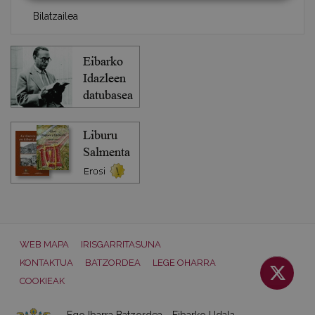
Bilatzailea
WEB MAPA
IRISGARRITASUNA
KONTAKTUA
BATZORDEA
LEGE OHARRA
COOKIEAK