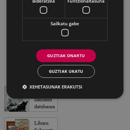
Bideratzea
Funtzionaltasuna
Txostenak eta dokumentuak
EXFIBAR
Sailkatu gabe
Eibarko Bideoteka
Eibarko Fonoteka
GUZTIAK ONARTU
Eibarko Idazlanen Datu-basea
GUZTIAK UKATU
Bilatzailea
XEHETASUNAK ERAKUTSI