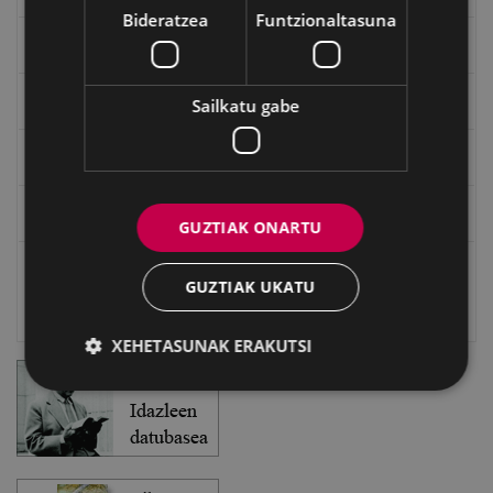
Bideratzea
Funtzionaltasuna
Txostenak eta dokumentuak
EXFIBAR
Sailkatu gabe
Eibarko Bideoteka
Eibarko Fonoteka
GUZTIAK ONARTU
Eibarko Idazlanen Datu-basea
GUZTIAK UKATU
Bilatzailea
XEHETASUNAK ERAKUTSI