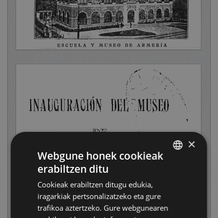
×
Webgune honek cookieak
erabiltzen ditu
BASQUE
Cookieak erabiltzen ditugu edukia,
SPANISH
iragarkiak pertsonalizatzeko eta gure
trafikoa aztertzeko. Gure webgunearen