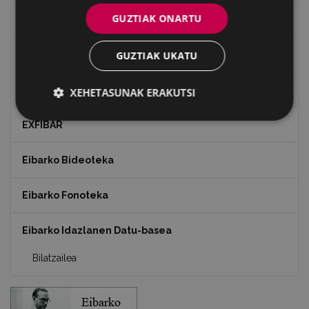
GUZTIAK ONARTU
Bidegileak
"Gure Herria" aldizkaria
GUZTIAK UKATU
Txostenak eta dokumentuak
XEHETASUNAK ERAKUTSI
EXFIBAR
Eibarko Bideoteka
Eibarko Fonoteka
Eibarko Idazlanen Datu-basea
Bilatzailea