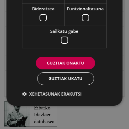
"Gure Herria" aldizkaria
Bideratzea
Funtzionaltasuna
Txostenak eta dokumentuak
Sailkatu gabe
EXFIBAR
Eibarko Bideoteka
GUZTIAK ONARTU
Eibarko Fonoteka
Eibarko Idazlanen Datu-basea
GUZTIAK UKATU
Bilatzailea
XEHETASUNAK ERAKUTSI