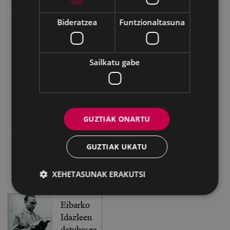
"Gure Herria" aldizkaria
Bideratzea
Funtzionaltasuna
Txostenak eta dokumentuak
Sailkatu gabe
EXFIBAR
Eibarko Bideoteka
GUZTIAK ONARTU
Eibarko Fonoteka
GUZTIAK UKATU
Eibarko Idazlanen Datu-basea
Bilatzailea
XEHETASUNAK ERAKUTSI