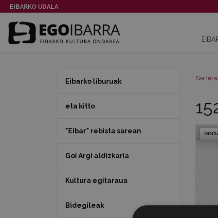
EIBARKO UDALA
EIBA
Sarrera
Eibarko liburuak
15
eta kitto
"Eibar" rebista sarean
DOC
Goi Argi aldizkaria
Kultura egitaraua
Bidegileak