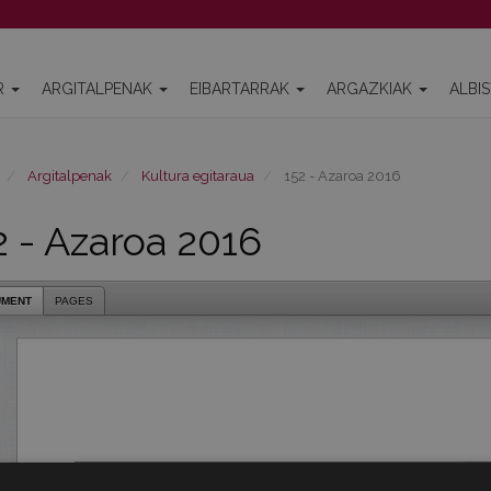
R
ARGITALPENAK
EIBARTARRAK
ARGAZKIAK
ALBI
Argitalpenak
Kultura egitaraua
152 - Azaroa 2016
2 - Azaroa 2016
UMENT
PAGES