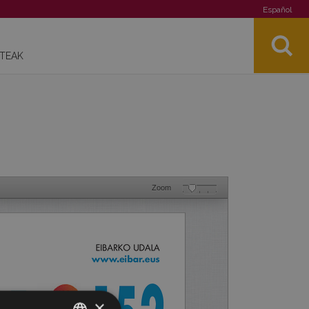
Español
STEAK
Zoom
×