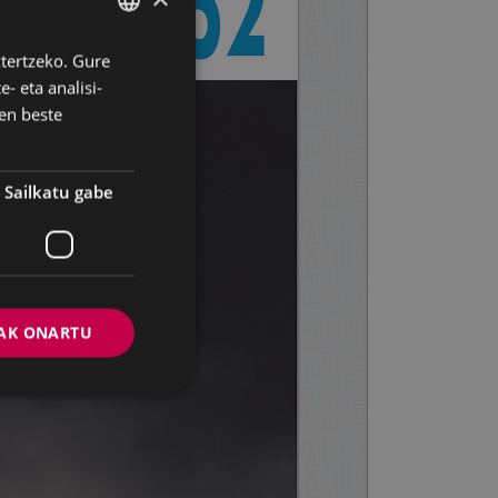
ztertzeko. Gure
BASQUE
- eta analisi-
SPANISH
en beste
Sailkatu gabe
AK ONARTU