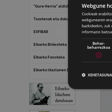
Webgune hon
"Gure Herria" aldizkaria
Cookieak erabiltz
Txostenak eta dokumentuak
webgunearen erabi
bazkideekin, zuk 
informazio batzu
EXFIBAR
Behar-
Eibarko Bideoteka
beharrezkoa
Eibarko Fonoteka
Eibarko Idazlanen Datu-basea
XEHETASUNA