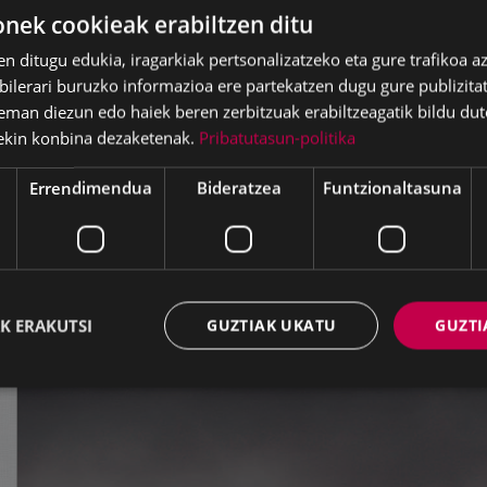
ek cookieak erabiltzen ditu
en ditugu edukia, iragarkiak pertsonalizatzeko eta gure trafikoa a
lerari buruzko informazioa ere partekatzen dugu gure publizitate
eman diezun edo haiek beren zerbitzuak erabiltzeagatik bildu dut
ekin konbina dezaketenak.
Pribatutasun-politika
Errendimendua
Bideratzea
Funtzionaltasuna
K ERAKUTSI
GUZTIAK UKATU
GUZTI