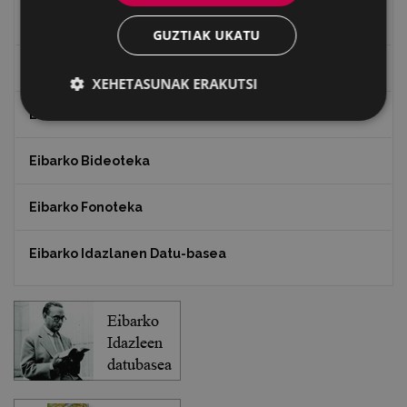
"Gure Herria" aldizkaria
GUZTIAK UKATU
Txostenak eta dokumentuak
XEHETASUNAK ERAKUTSI
EXFIBAR
Eibarko Bideoteka
Eibarko Fonoteka
Eibarko Idazlanen Datu-basea