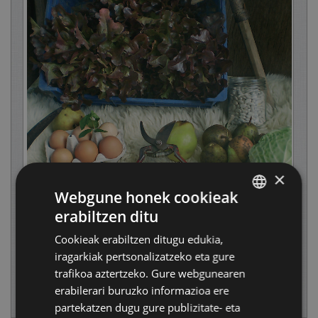
×
Webgune honek cookieak
erabiltzen ditu
BASQUE
Cookieak erabiltzen ditugu edukia,
SPANISH
iragarkiak pertsonalizatzeko eta gure
trafikoa aztertzeko. Gure webgunearen
erabilerari buruzko informazioa ere
partekatzen dugu gure publizitate- eta