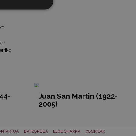
 ezik,
eko
ten
erriko
44-
Juan San Martin (1922-
2005)
ONTAKTUA
BATZORDEA
LEGE OHARRA
COOKIEAK