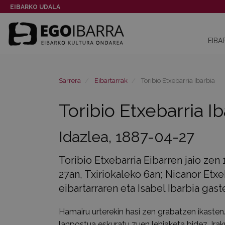
EIBARKO UDALA
EIBA
Sarrera
Eibartarrak
Toribio Etxebarria Ibarbia
Toribio Etxebarria Ib
Idazlea, 1887-04-27
Toribio Etxebarria Eibarren jaio zen 
27an, Txiriokaleko 6an; Nicanor Etxe
eibartarraren eta Isabel Ibarbia gas
Hamairu urterekin hasi zen grabatzen ikasten.
lanpostua eskuratu zuen lehiaketa bidez. Irak