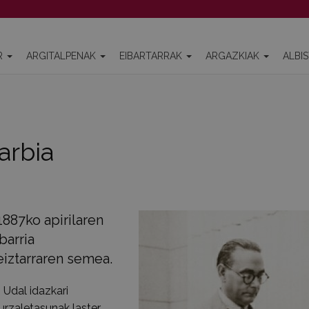
R
ARGITALPENAK
EIBARTARRAK
ARGAZKIAK
ALBI
arbia
1887ko apirilaren
barria
teiztarraren semea.
 Udal idazkari
urzaletasunak laster