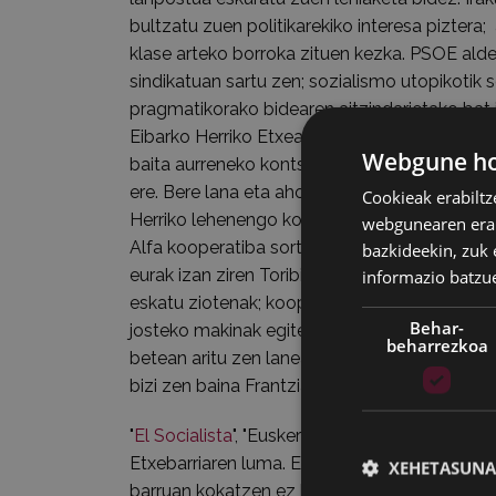
bultzatu zuen politikarekiko interesa piztera;
klase arteko borroka zituen kezka. PSOE ald
sindikatuan sartu zen; sozialismo utopikotik 
pragmatikorako bidearen aitzindarietako bat 
Eibarko Herriko Etxea eraikitzeko orduan sen
Webgune hon
baita aurreneko kontsumo eta industria-koop
ere. Bere lana eta aholkuak funtsezkoak izan 
Cookieak erabiltz
Herriko lehenengo kooperatiba industrial mo
webgunearen erabi
Alfa kooperatiba sortzerakoan alegia. Beharg
bazkideekin, zuk 
eurak izan ziren Toribio Etxebarriari hango ge
informazio batzu
eskatu ziotenak; kooperatiba laster igaro zen 
Behar-
josteko makinak egitera. Bigarren Errepublik
beharrezkoa
betean aritu zen lanean; gerra amaitzerakoan
bizi zen baina Frantzian, Mexikon, Irlandan et
"
El Socialista
", "Euskera", "Euzko-Gogoa", "Egan
Etxebarriaren luma. Eibarrekin oso lotura estu
XEHETASUNA
barruan kokatzen ez bada. Lotura hori bere bi