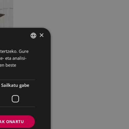
×
ztertzeko. Gure
BASQUE
- eta analisi-
SPANISH
en beste
Sailkatu gabe
ruan
erezien
AK ONARTU