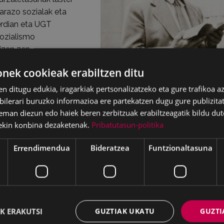
 arazo sozialak eta
erdian eta UGT
sozialismo
izan zen.
do hartu zuen parte;
ek cookieak erabiltzen ditu
eratibak eratzerakoan
ziren, 1920an, Euskal
en ditugu edukia, iragarkiak pertsonalizatzeko eta gure trafikoa a
dernoa sortzerakoan,
lerari buruzko informazioa ere partekatzen dugu gure publizitate
in kooperatibistak
eman diezun edo haiek beren zerbitzuak erabiltzeagatik bildu dut
rentea izan zedin
ekin konbina dezaketenak.
Pribatutasun-politika
pistolak egitetik
Errendimendua
Bideratzea
Funtzionaltasuna
an eta gerratean bete-
, erbestera joan behar izan zuen. Venezuelako Caracas hiribu
a Ingalaterran ere egon zen.
", "Olerti", "Eibar” aldizkariak eta egunkariak ezagutu zuten
a du: hura ez dago ulertzerik herriak berak dituen ezaugarri b
K ERAKUTSI
GUZTIAK UKATU
GUZTI
zitzaren lorratzetan ikusten da: Eibarren igaro zituen bere