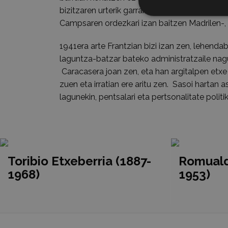
bizitzaren urterik garrantzizkoenak, jaio zene
Campsaren ordezkari izan baitzen Madrilen-, g
1941era arte Frantzian bizi izan zen, lehenda
laguntza-batzar bateko administratzaile nagus
Caracasera joan zen, eta han argitalpen etxe 
zuen eta irratian ere aritu zen. Sasoi hartan
lagunekin, pentsalari eta pertsonalitate polit
Toribio Etxeberria (1887-
Romuald
1968)
1953)