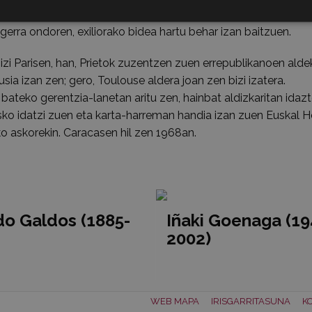
tik gerra ostera arte –Errepublikaren lehenengo urte bietan izan
erra ondoren, exiliorako bidea hartu behar izan baitzuen.
bizi Parisen, han, Prietok zuzentzen zuen errepublikanoen ald
ia izan zen; gero, Toulouse aldera joan zen bizi izatera.
bateko gerentzia-lanetan aritu zen, hainbat aldizkaritan idaz
 asko idatzi zuen eta karta-harreman handia izan zuen Euskal H
iko askorekin. Caracasen hil zen 1968an.
o Galdos (1885-
Iñaki Goenaga (19
2002)
WEB MAPA
IRISGARRITASUNA
K