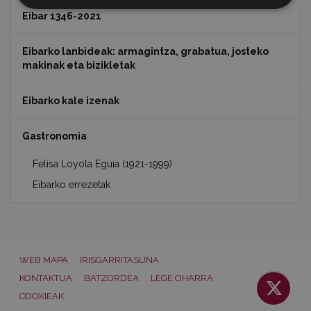
Eibar 1346-2021
Eibarko lanbideak: armagintza, grabatua, josteko
makinak eta bizikletak
Eibarko kale izenak
Gastronomia
Felisa Loyola Eguia (1921-1999)
Eibarko errezetak
WEB MAPA
IRISGARRITASUNA
KONTAKTUA
BATZORDEA
LEGE OHARRA
COOKIEAK