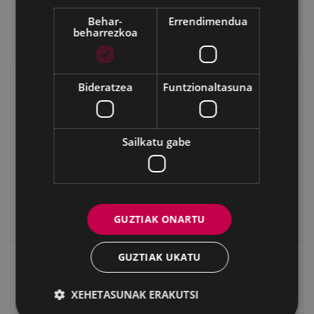
Behar-
Errendimendua
beharrezkoa
Eibarko historia
Bideratzea
Funtzionaltasuna
Baserriak eta auzoak
Sailkatu gabe
Eibarko mugarriak
Ibilbideak
GUZTIAK ONARTU
Ondarea: Lekuak eta Historia
GUZTIAK UKATU
Eibarko Eraikinak 360º
XEHETASUNAK ERAKUTSI
Eibarko eraikuntza eta monumentu nagusiak