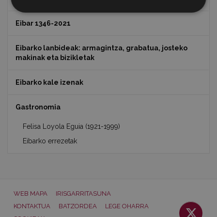
Eibar 1346-2021
Eibarko lanbideak: armagintza, grabatua, josteko
makinak eta bizikletak
Eibarko kale izenak
Gastronomia
Felisa Loyola Eguia (1921-1999)
Eibarko errezetak
WEB MAPA
IRISGARRITASUNA
KONTAKTUA
BATZORDEA
LEGE OHARRA