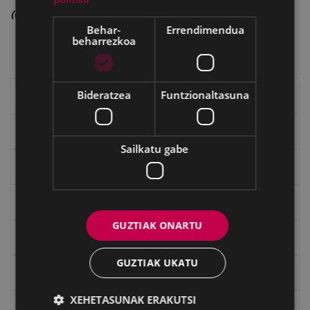
(Gure-bastarra Elkartea).
Behar-
Errendimendua
beharrezkoa
Bideratzea
Funtzionaltasuna
Eibarko historia
Baserriak eta auzoak
Sailkatu gabe
Eibarko mugarriak
Ibilbideak
GUZTIAK ONARTU
Ondarea: Lekuak eta Historia
GUZTIAK UKATU
Eibarko Eraikinak 360º
XEHETASUNAK ERAKUTSI
Eibarko eraikuntza eta monumentu nagusiak