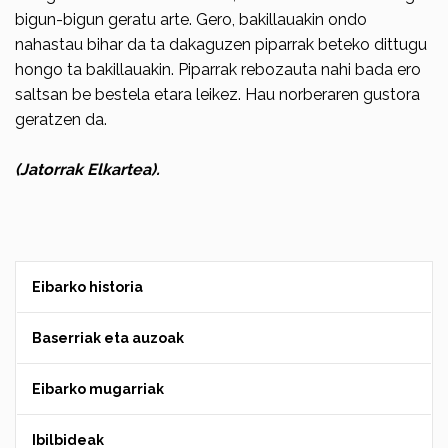
bigun-bigun geratu arte. Gero, bakillauakin ondo
nahastau bihar da ta dakaguzen piparrak beteko dittugu
hongo ta bakillauakin. Piparrak rebozauta nahi bada ero
saltsan be bestela etara leikez. Hau norberaren gustora
geratzen da.
(Jatorrak Elkartea).
Eibarko historia
Baserriak eta auzoak
Eibarko mugarriak
Ibilbideak