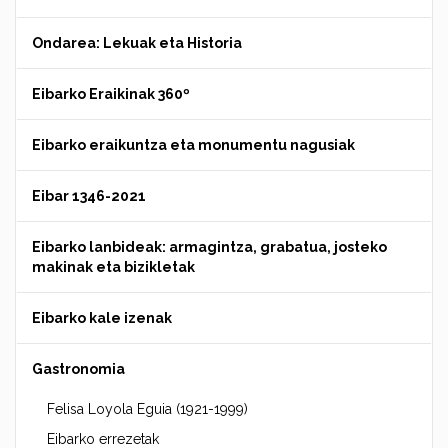
Ondarea: Lekuak eta Historia
Eibarko Eraikinak 360º
Eibarko eraikuntza eta monumentu nagusiak
Eibar 1346-2021
Eibarko lanbideak: armagintza, grabatua, josteko
makinak eta bizikletak
Eibarko kale izenak
Gastronomia
Felisa Loyola Eguia (1921-1999)
Eibarko errezetak