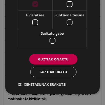
Baserriak eta auzoak
Bideratzea
Funtzionaltasuna
Eibarko mugarriak
Sailkatu gabe
Ibilbideak
Ondarea: Lekuak eta Historia
Eibarko Eraikinak 360º
GUZTIAK ONARTU
Eibarko eraikuntza eta monumentu nagusiak
GUZTIAK UKATU
Eibar 1346-2021
XEHETASUNAK ERAKUTSI
Eibarko lanbideak: armagintza, grabatua, josteko
makinak eta bizikletak