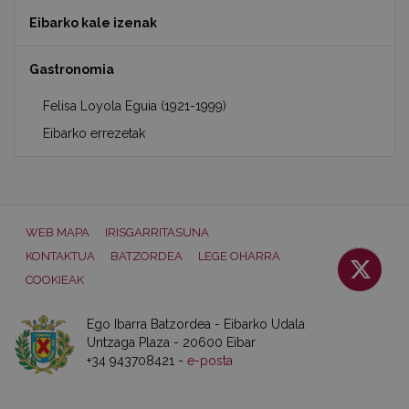
Eibarko kale izenak
Gastronomia
Felisa Loyola Eguia (1921-1999)
Eibarko errezetak
WEB MAPA
IRISGARRITASUNA
KONTAKTUA
BATZORDEA
LEGE OHARRA
COOKIEAK
Ego Ibarra Batzordea - Eibarko Udala
Untzaga Plaza - 20600 Eibar
+34 943708421 -
e-posta