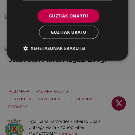
GUZTIAK ONARTU
Iñaki Goenaga (1944-2002)
GUZTIAK UKATU
XEHETASUNAK ERAKUTSI
Juan San Martin (1922-2005)
WEB MAPA
IRISGARRITASUNA
KONTAKTUA
BATZORDEA
LEGE OHARRA
COOKIEAK
Ego Ibarra Batzordea - Eibarko Udala
Untzaga Plaza - 20600 Eibar
+34 943708421 -
e-posta