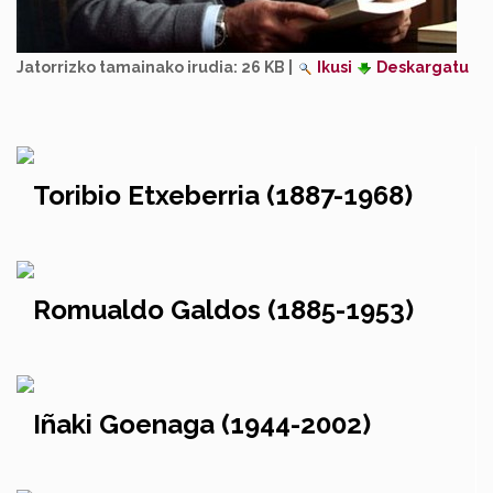
Jatorrizko tamainako irudia:
26 KB
|
Ikusi
Deskargatu
Toribio Etxeberria (1887-1968)
Romualdo Galdos (1885-1953)
Iñaki Goenaga (1944-2002)