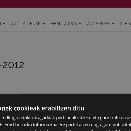
R
ARGITALPENAK
EIBARTARRAK
ARGAZKIAK
ALBI
-2012
ek cookieak erabiltzen ditu
WEB MAPA
IRISGARRITASUNA
K
en ditugu edukia, iragarkiak pertsonalizatzeko eta gure trafikoa a
lerari buruzko informazioa ere partekatzen dugu gure publizitate