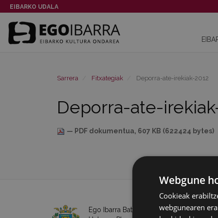
EIBARKO UDALA
EIBA
Sarrera
Fitxategiak
Deporra-ate-irekiak-2012
Deporra-ate-irekiak
— PDF dokumentua, 607 KB (622424 bytes)
Webgune hon
Cookieak erabiltz
webgunearen erabi
Ego Ibarra Batzordea - Eibarko Udala