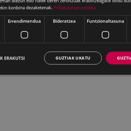
eman diezun edo haiek beren zerbitzuak erabiltzeagatik bildu dut
ekin konbina dezaketenak.
Pribatutasun-politika
Errendimendua
Bideratzea
Funtzionaltasuna
K ERAKUTSI
GUZTIAK UKATU
GUZTI