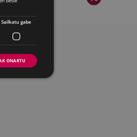
en beste
Sailkatu gabe
AK ONARTU