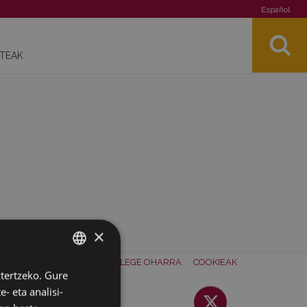
Español
STEAK
×
ONTAKTUA
BATZORDEA
LEGE OHARRA
COOKIEAK
ztertzeko. Gure
BASQUE
- eta analisi-
SPANISH