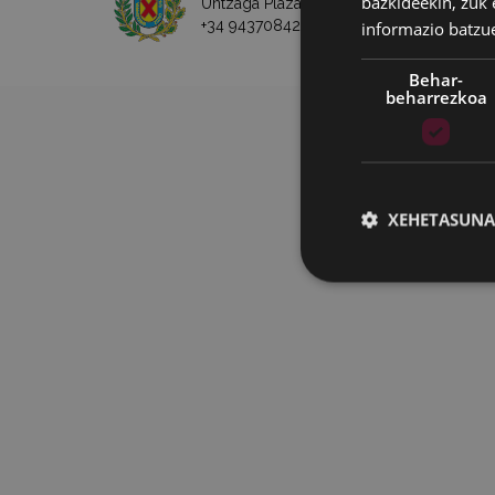
bazkideekin, zuk 
Untzaga Plaza - 20600 Eibar
+34 943708421 -
e-posta
informazio batzu
Behar-
beharrezkoa
XEHETASUNA