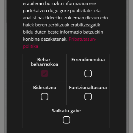
erabilerari buruzko informazioa ere
partekatzen dugu gure publizitate- eta
analisi-bazkideekin, zuk eman diezun edo
haiek beren zerbitzuak erabiltzeagatik
bildu duten beste informazio batzuekin
konbina dezaketenak.
Pribatutasun-
politika
Behar-
Errendimendua
beharrezkoa
Bideratzea
Funtzionaltasuna
Sailkatu gabe