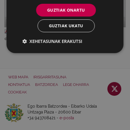
GUZTIAK ONARTU
Page
1
of
12
GUZTIAK UKATU
I_Mercedes_Kareaga_Beka-2-deialdia.pdf
— PDF
document, 677 KB (693800 bytes)
XEHETASUNAK ERAKUTSI
WEB MAPA
IRISGARRITASUNA
KONTAKTUA
BATZORDEA
LEGE OHARRA
COOKIEAK
Ego Ibarra Batzordea - Eibarko Udala
Untzaga Plaza - 20600 Eibar
+34 943708421 -
e-posta