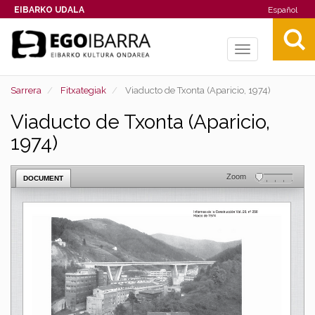
EIBARKO UDALA
Español
Toggle
navigation
Sarrera
Fitxategiak
Viaducto de Txonta (Aparicio, 1974)
Viaducto de Txonta (Aparicio,
1974)
Zoom
DOCUMENT