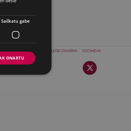
en beste
Sailkatu gabe
ONTAKTUA
BATZORDEA
LEGE OHARRA
COOKIEAK
AK ONARTU