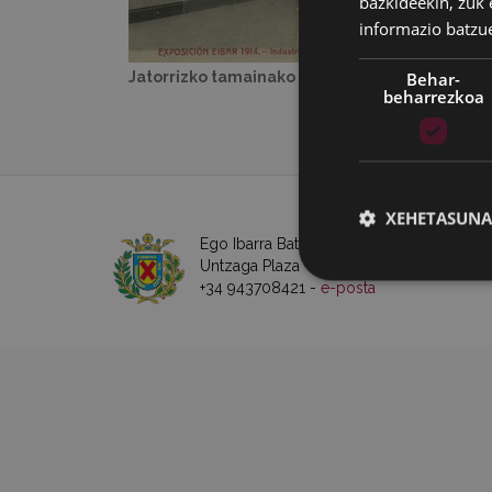
bazkideekin, zuk 
informazio batzu
Behar-
Jatorrizko tamainako irudia:
133 KB
|
Ikusi
beharrezkoa
XEHETASUNA
Ego Ibarra Batzordea - Eibarko Udala
Untzaga Plaza - 20600 Eibar
+34 943708421 -
e-posta