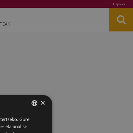
Español
STEAK
×
ztertzeko. Gure
BASQUE
- eta analisi-
SPANISH