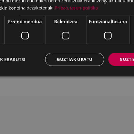
eman diezun edo haiek beren zerbitzuak erabiltzeagatik bildu dut
ekin konbina dezaketenak.
Pribatutasun-politika
Errendimendua
Bideratzea
Funtzionaltasuna
Deskargatu
WEB MAPA
IRISGARRITASUNA
K
K ERAKUTSI
GUZTIAK UKATU
GUZTI