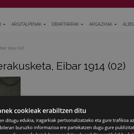
R
ARGITALPENAK
EIBARTARRAK
ARGAZKIAK
ALBI
ibar 1914 (02)
erakusketa, Eibar 1914 (02)
ek cookieak erabiltzen ditu
en ditugu edukia, iragarkiak pertsonalizatzeko eta gure trafikoa a
lerari buruzko informazioa ere partekatzen dugu gure publizitate