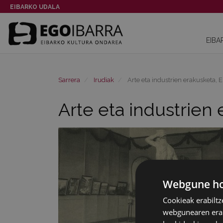
EIBARKO UDALA
EIBA
Sarrera
Irudiak
Arte eta industrien erakusketa, E
Arte eta industrien 
Webgune hon
Cookieak erabiltz
webgunearen erabi