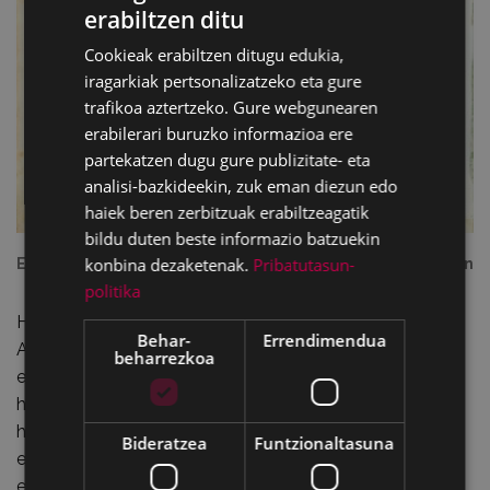
erabiltzen ditu
BASQUE
Cookieak erabiltzen ditugu edukia,
SPANISH
iragarkiak pertsonalizatzeko eta gure
trafikoa aztertzeko. Gure webgunearen
erabilerari buruzko informazioa ere
partekatzen dugu gure publizitate- eta
analisi-bazkideekin, zuk eman diezun edo
haiek beren zerbitzuak erabiltzeagatik
bildu duten beste informazio batzuekin
konbina dezaketenak.
Pribatutasun-
Eibar aldizkariaren azala 1965eko Euskal Jaiaren inguruan
politika
Hala da: 48 urte igaro dira 1965ean, “Sociedad Cultural
Behar-
Errendimendua
Arrate”ren magalean, “I. Fiesta Vasca Infantil” izenarekin
beharrezkoa
egiten hasi zenetik. Egun bakar batekoa izan zen urte
hartako dantzarien eta karrozen desfile ikusgarri hura,
herri osoa liluratuta utzi zuena. Bigarrenak, 66koak, lau
Bideratzea
Funtzionaltasuna
egun hartu zituen eta maiatzaren 19an hasi zen
euskarazko diskoen eta liburuen azoka zabalduta;