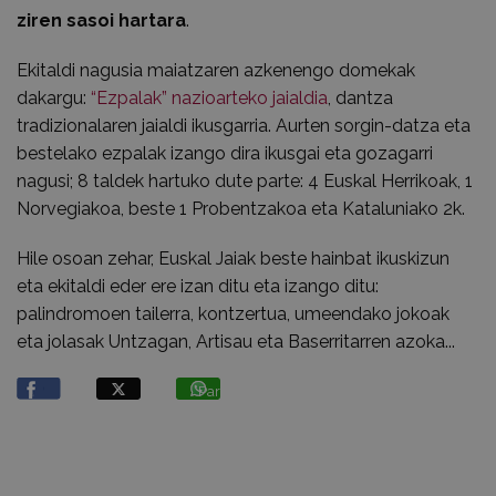
ziren sasoi hartara
.
Ekitaldi nagusia maiatzaren azkenengo domekak
dakargu:
“Ezpalak” nazioarteko jaialdia
, dantza
tradizionalaren jaialdi ikusgarria. Aurten sorgin-datza eta
bestelako ezpalak izango dira ikusgai eta gozagarri
nagusi; 8 taldek hartuko dute parte: 4 Euskal Herrikoak, 1
Norvegiakoa, beste 1 Probentzakoa eta Kataluniako 2k.
Hile osoan zehar, Euskal Jaiak beste hainbat ikuskizun
eta ekitaldi eder ere izan ditu eta izango ditu:
palindromoen tailerra, kontzertua, umeendako jokoak
eta jolasak Untzagan, Artisau eta Baserritarren azoka...
Partekatu