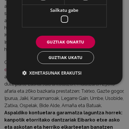
arratsaldean umeen ipuin sariketaren epaia eman eta
Sailkatu gabe
sariak banatu ziren. Hilaren 22an eman zitzaion amaiera
aurreko urtekoak izan zuen arrakastaren marka guztiak
hautsita. 1967koa, maiatzaren 4tik 7ra izan zen; 6an
Kulturalean egindako jaialdian Julian Lekuona, Lourdes
GUZTIAK ONARTU
Iriondo, Xabier Lete, Benito Lertxundi eta Zarauzko
haurrak izan ziren.
GUZTIAK UKATU
Gaurko egunera bueltatuta,
ekitaldi ugari ditu aurtengo
edizioak
, baina badu gauza azpimarragarri bat ere:
XEHETASUNAK ERAKUTSI
aspaldiko partez, herriko 13 elkarte gastronomikok hartu
dute parte Euskal Jaia antolatzen, maiatzaren 25eko
afaria eta 26ko bazkaria prestatzen: Txirixo, Gazte gogor,
Ipurua, Jaiki, Karramarroak, Legarre Gain, Umbe, Usobide,
Zatixa, Ospelak, Bide Alde, Amaña eta Batuak.
Aspaldiko kontuetara garamatza laguntza horrek:
kanpotik etorritako dantzariak Eibarko etxe asko
eta askotan eta herriko elkarteetan banatzen